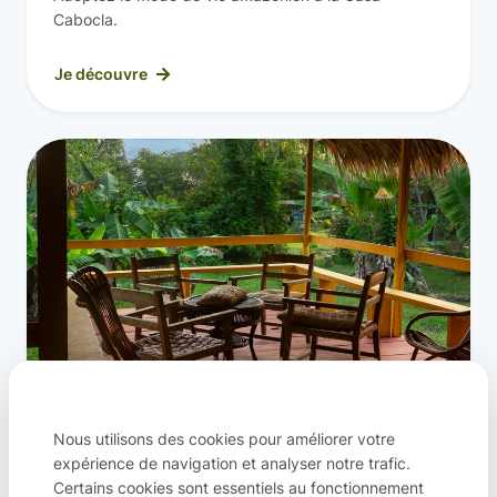
Cabocla.
Je découvre
Envie de détente
Respect
Séjournez dans un lodge au coeur de la forêt
Nous utilisons des cookies pour améliorer votre
amazonienne.
expérience de navigation et analyser notre trafic.
de
Certains cookies sont essentiels au fonctionnement